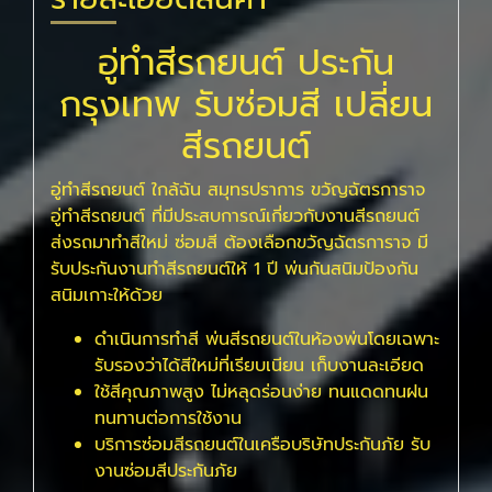
อู่ทําสีรถยนต์ ประกัน
กรุงเทพ รับซ่อมสี เปลี่ยน
สีรถยนต์
อู่ทําสีรถยนต์ ใกล้ฉัน สมุทรปราการ ขวัญฉัตรการาจ
อู่ทำสีรถยนต์ ที่มีประสบการณ์เกี่ยวกับงานสีรถยนต์
ส่งรถมาทำสีใหม่ ซ่อมสี ต้องเลือกขวัญฉัตรการาจ มี
รับประกันงานทำสีรถยนต์ให้ 1 ปี พ่นกันสนิมป้องกัน
สนิมเกาะให้ด้วย
ดำเนินการทำสี พ่นสีรถยนต์ในห้องพ่นโดยเฉพาะ
รับรองว่าได้สีใหม่ที่เรียบเนียน เก็บงานละเอียด
ใช้สีคุณภาพสูง ไม่หลุดร่อนง่าย ทนแดดทนฝน
ทนทานต่อการใช้งาน
บริการซ่อมสีรถยนต์ในเครือบริษัทประกันภัย รับ
งานซ่อมสีประกันภัย