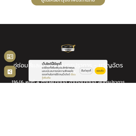
อู่ซ่อมสีและตัวถัง สมุทรปราการ - ขวัญฉัตร
เว็บไซต์นี้ใช้คุกกี้
เราใช้คุกกี้เพื่อเพิ่มประสิทธิภาพและ
การาจ
ตั้งค่าคุกกี้
ยอมรับ
มอบประสบการณ์ความพึงพอใจ
ของท่านในการใช้งานเว็บไซต์
เรียน
รู้เพิ่มเติม
116/6 หมู่ที่ 4 ตำบลบางบ่อ อำเภอบางบ่อ สมุทรปราการ
10560
จันทร์ - เสาร์ เวลา 08:00 - 17:00 น.
อีเมล :
kwanchatgarage@gmail.com
โทรศัพท์ :
089-208-0156